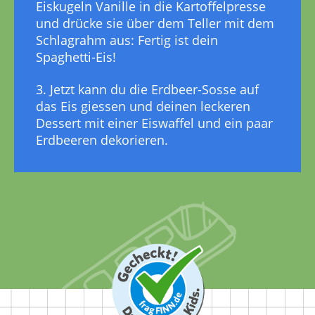
Eiskugeln Vanille in die Kartoffelpresse
und drücke sie über dem Teller mit dem
Schlagrahm aus: Fertig ist dein
Spaghetti-Eis!
3. Jetzt kann du die Erdbeer-Sosse auf
das Eis giessen und deinen leckeren
Dessert mit einer Eiswaffel und ein paar
Erdbeeren dekorieren.