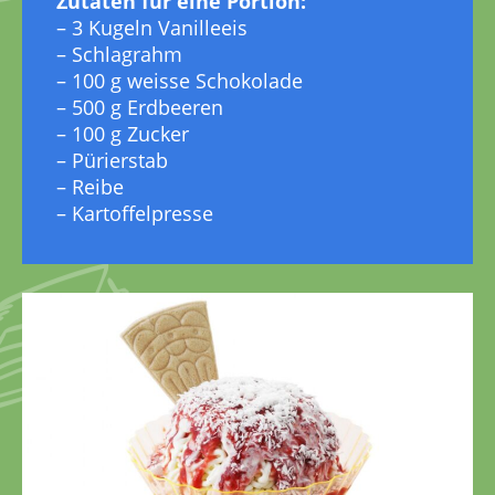
Zutaten für eine Portion:
– 3 Kugeln Vanilleeis
– Schlagrahm
– 100 g weisse Schokolade
– 500 g Erdbeeren
– 100 g Zucker
– Pürierstab
– Reibe
– Kartoffelpresse