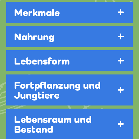
Merkmale
Nahrung
Lebensform
Fortpflanzung und
Jungtiere
Lebensraum und
Bestand