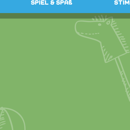
SPIEL & SPAß
STI