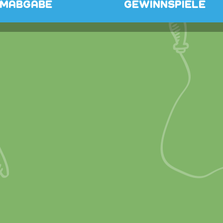
MMABGABE
GEWINNSPIELE