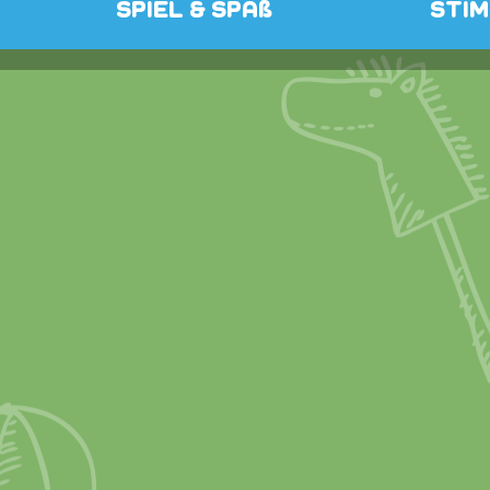
SPIEL & SPAß
STI