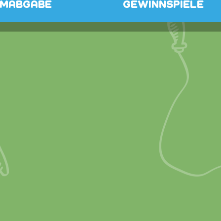
MMABGABE
GEWINNSPIELE