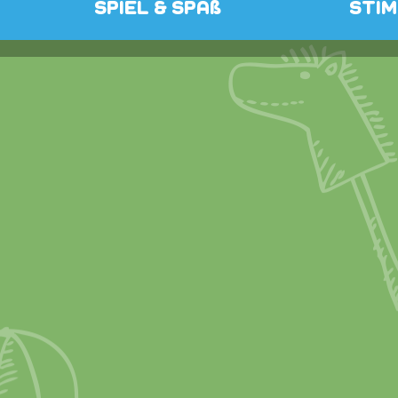
SPIEL & SPAß
STI