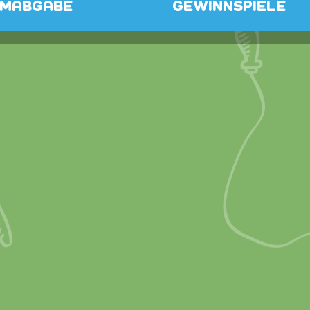
MMABGABE
GEWINNSPIELE