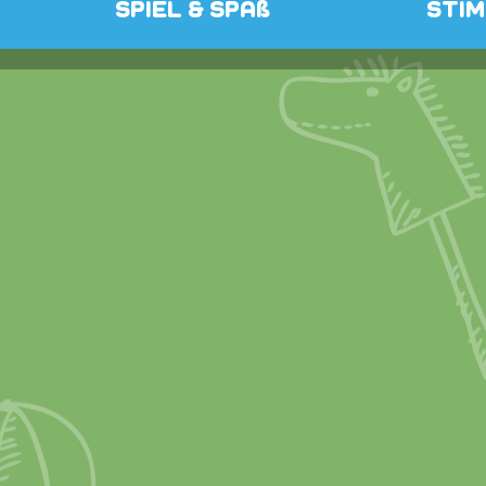
SPIEL & SPAß
STI