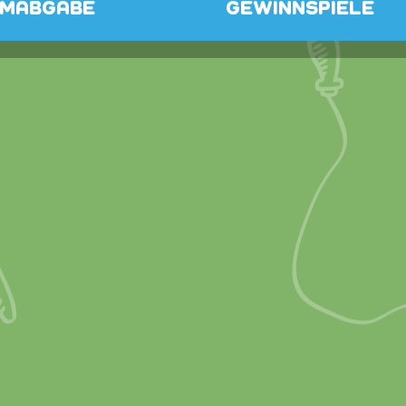
MMABGABE
GEWINNSPIELE